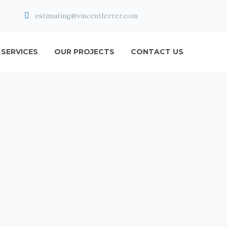


estimating@vincentferrer.com
SERVICES
OUR PROJECTS
CONTACT US