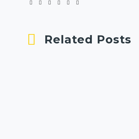
Related Posts
Simple Blog Post (Demo)
Lorem ipsum dolor sit ametcon