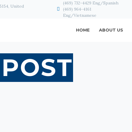
(469) 732-4429 Eng/Spanish
75154, United


(469) 964-4161
Eng/Vietnamese
HOME
ABOUT US
 POST