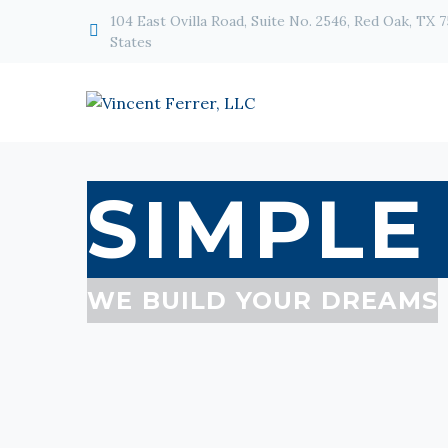
104 East Ovilla Road, Suite No. 2546, Red Oak, TX 


States
SIMPLE
WE BUILD YOUR DREAMS