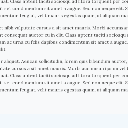
uat. Class aptent taciti sociosqu ad litora torquent per c
 elit set condimentum sit amet a augue. Sed non neque elit.
mentum feugiat, velit mauris egestas quam, ut aliquam mas
et nibh vulputate cursus a sit amet mauris. Morbi accumsan 
t consequat auctor eu in elit. Class aptent taciti sociosqu
am ac urna eu felis dapibus condimentum sit amet a augue. 
lit.
r aliquet. Aenean sollicitudin, lorem quis bibendum auctor, 
lputate cursus a sit amet mauris. Morbi accumsan ipsum veli
uat. Class aptent taciti sociosqu ad litora torquent per c
 elit set condimentum sit amet a augue. Sed non neque elit.
mentum feugiat, velit mauris egestas quam, ut aliquam mas